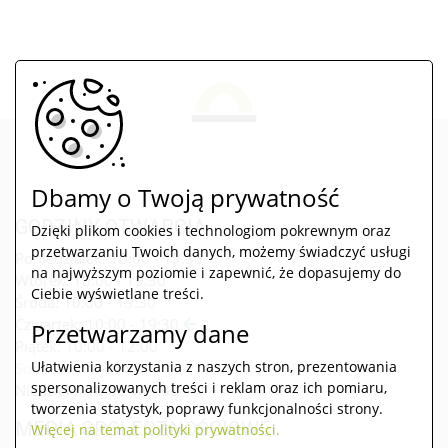
Dbamy o Twoją prywatność
GODZINY OTWARCIA
Dzięki plikom cookies i technologiom pokrewnym oraz
przetwarzaniu Twoich danych, możemy świadczyć usługi
Poniedziałek:
10:00 - 19:30
na najwyższym poziomie i zapewnić, że dopasujemy do
Wtorek:
10:00 - 19:30
Ciebie wyświetlane treści.
Środa:
10:00 - 19:30
Czwartek:
10:00 - 19:30
Przetwarzamy dane
Piątek:
10:00 - 12:00
Ułatwienia korzystania z naszych stron, prezentowania
Sobota:
zamknięte
spersonalizowanych treści i reklam oraz ich pomiaru,
Niedziela:
10:00 - 19:30
tworzenia statystyk, poprawy funkcjonalności strony.
MEDIA SPOŁECZNOŚCIOWE
Więcej na temat polityki prywatności.