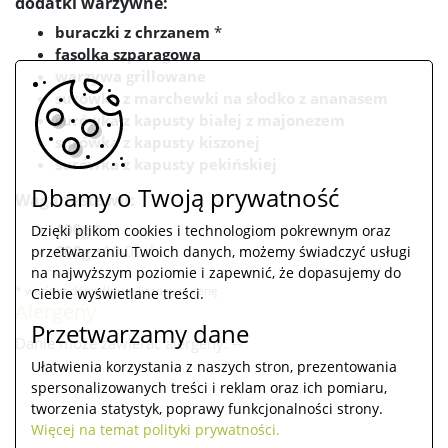
dodatki warzywne:
buraczki z chrzanem
*
fasolka szparagowa
warzywa grillowane
surówka z marchewki na słodko z ananasem
surówka z kapusty białej z majonezem
surówka z kapusty kiszonej
surówka z kapusty pekińskiej
Dbamy o Twoją prywatność
Waga zestawu:
400g
*
Dzięki plikom cookies i technologiom pokrewnym oraz
600g
+10.00zł
przetwarzaniu Twoich danych, możemy świadczyć usługi
na najwyższym poziomie i zapewnić, że dopasujemy do
* wariant domyślny, wliczony w cenę
Ciebie wyświetlane treści.
Alergeny
Przetwarzamy dane
Danie może zawierać alergeny: --
Ułatwienia korzystania z naszych stron, prezentowania
spersonalizowanych treści i reklam oraz ich pomiaru,
tworzenia statystyk, poprawy funkcjonalności strony.
Więcej na temat polityki prywatności.